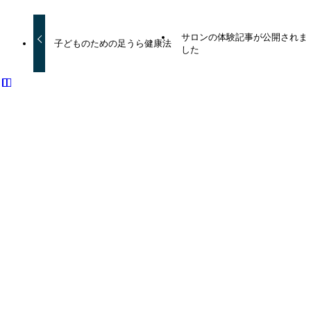
サロンの体験記事が公開されま
子どものための足うら健康法
した
この記事を書いた人
dreamcraft
関連記事