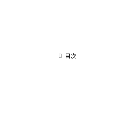
プライバシーポリシー
SHOP
サイトマップ
©
若石リフレクソロジーDreamCraft.
閉じる
目次
閉じる