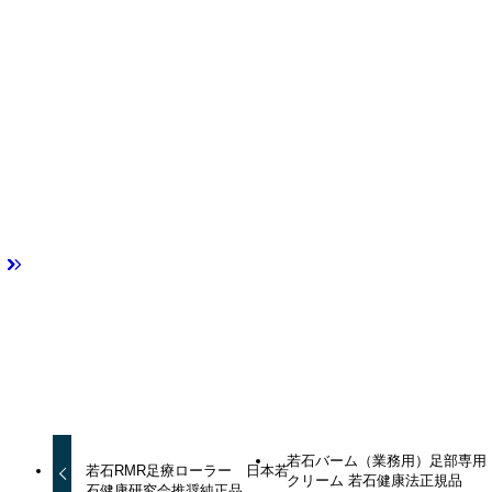
よかったらシェアしてね！
URLをコピーしました！
URLをコピーしました！
若石バーム（業務用）足部専用
若石RMR足療ローラー 日本若
クリーム 若石健康法正規品
石健康研究会推奨純正品