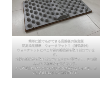
簡単に誰でもができる足踏板の決定版
官足法足踏板 ウォークマットⅡ（補強板付）
ウォークマットにベニヤ板の補強板を取り付けていま
す。
木製の補強板を取り付けていますので長持ちし、かつ踏
んだ時の使用感も高まります。
ただ不規則に踏んでいるだけでも効果がありますが、コ
ツを覚えればさらに効果的です。
https://amzn.to/35nwbVy
SHOP