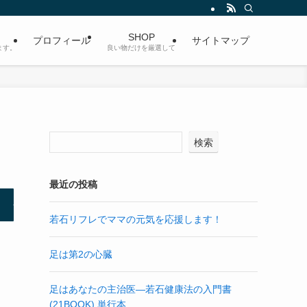
SHOP
プロフィール
サイトマップ
ます。
良い物だけを厳選して
検索
最近の投稿
若石リフレでママの元気を応援します！
足は第2の心臓
足はあなたの主治医―若石健康法の入門書
(21BOOK) 単行本